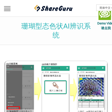
简体中文
Demo Vid
珊瑚型态色状AI辨识系
请点我
统